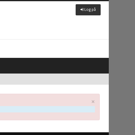
Log på
×