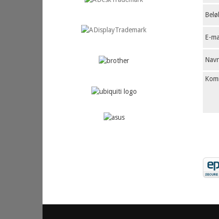
Belø
E-ma
Nav
Kom