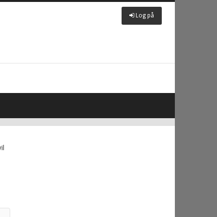
Log på
il